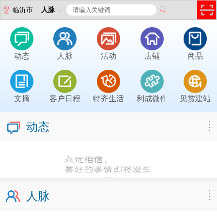
临沂市
人脉
动态
人脉
活动
店铺
商品
文摘
客户日程
特齐生活
利成微件
见赏建站
动态
人脉