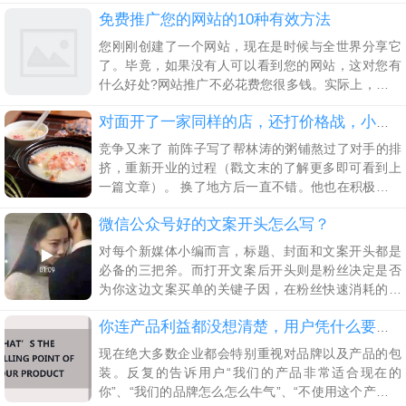
其实村长之前就关于私域流量运营的文章写了有很
免费推广您的网站的10种有效方法
多，涉及到了音乐、教育、美妆等运营案例。
您刚刚创建了一个网站，现在是时候与全世界分享它
了。毕竟，如果没有人可以看到您的网站，这对您有
什么好处?网站推广不必花费您很多钱。实际上，它还
可以完全不花一分钱 1、巩固您的网站SEO SEO搜索
引擎优化是推广网站的最有效方法之一，因为它有助
对面开了一家同样的店，还打价格战，小粥店用一招破解
竞争又来了 前阵子写了帮林涛的粥铺熬过了对手的排
挤，重新开业的过程（戳文末的了解更多即可看到上
一篇文章）。 换了地方后一直不错。他也在积极的加
会员，同时为会员提供着更好的服务。 前一阵，林涛
微信公众号好的文案开头怎么写？
又给我打电话，说离他店里不远，又开了一家粥店，
友商又开始打价格战了，。 那家店早餐有油条、包子
对每个新媒体小编而言，标题、封面和文案开头都是
和粥，中午是小菜加粥。新店开业直接5折优惠，看着
必备的三把斧。而打开文案后开头则是粉丝决定是否
也挺干净的，和他的店差不多。让表妹买了份回来，
为你这边文案买单的关键子因，在粉丝快速消耗的注
也是正经熬
意力和慢慢恢复过来的理智审视下，文案开头的作用
就无比重要了。
你连产品利益都没想清楚，用户凭什么要买单？
现在绝大多数企业都会特别重视对品牌以及产品的包
装。反复的告诉用户“我们的产品非常适合现在的
你”、“我们的品牌怎么怎么牛气”、“不使用这个产品你