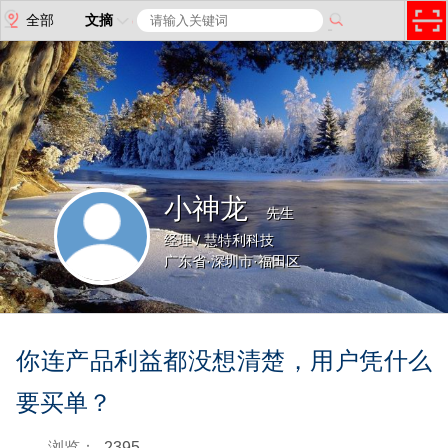
全部
文摘
小神龙
先生
经理 / 慧特利科技
广东省·深圳市·福田区
你连产品利益都没想清楚，用户凭什么
要买单？
浏览：
2395