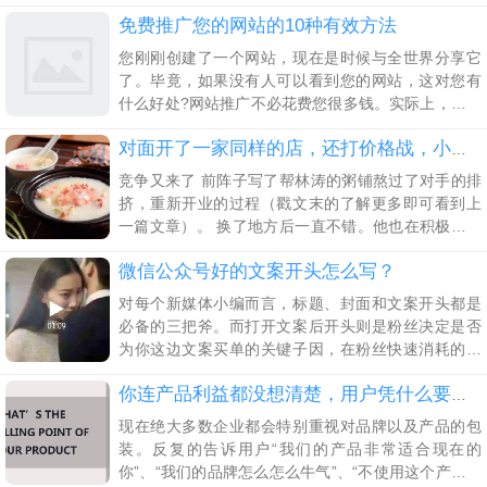
其实村长之前就关于私域流量运营的文章写了有很
免费推广您的网站的10种有效方法
多，涉及到了音乐、教育、美妆等运营案例。
您刚刚创建了一个网站，现在是时候与全世界分享它
了。毕竟，如果没有人可以看到您的网站，这对您有
什么好处?网站推广不必花费您很多钱。实际上，它还
可以完全不花一分钱 1、巩固您的网站SEO SEO搜索
引擎优化是推广网站的最有效方法之一，因为它有助
对面开了一家同样的店，还打价格战，小粥店用一招破解
竞争又来了 前阵子写了帮林涛的粥铺熬过了对手的排
挤，重新开业的过程（戳文末的了解更多即可看到上
一篇文章）。 换了地方后一直不错。他也在积极的加
会员，同时为会员提供着更好的服务。 前一阵，林涛
微信公众号好的文案开头怎么写？
又给我打电话，说离他店里不远，又开了一家粥店，
友商又开始打价格战了，。 那家店早餐有油条、包子
对每个新媒体小编而言，标题、封面和文案开头都是
和粥，中午是小菜加粥。新店开业直接5折优惠，看着
必备的三把斧。而打开文案后开头则是粉丝决定是否
也挺干净的，和他的店差不多。让表妹买了份回来，
为你这边文案买单的关键子因，在粉丝快速消耗的注
也是正经熬
意力和慢慢恢复过来的理智审视下，文案开头的作用
就无比重要了。
你连产品利益都没想清楚，用户凭什么要买单？
现在绝大多数企业都会特别重视对品牌以及产品的包
装。反复的告诉用户“我们的产品非常适合现在的
你”、“我们的品牌怎么怎么牛气”、“不使用这个产品你