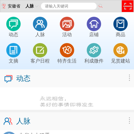
安徽省
人脉
动态
人脉
活动
店铺
商品
文摘
客户日程
特齐生活
利成微件
见赏建站
动态
人脉