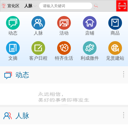
宣化区
人脉
动态
人脉
活动
店铺
商品
文摘
客户日程
特齐生活
利成微件
见赏建站
动态
人脉