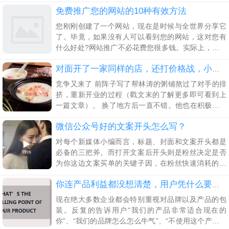
其实村长之前就关于私域流量运营的文章写了有很
免费推广您的网站的10种有效方法
多，涉及到了音乐、教育、美妆等运营案例。
您刚刚创建了一个网站，现在是时候与全世界分享它
了。毕竟，如果没有人可以看到您的网站，这对您有
什么好处?网站推广不必花费您很多钱。实际上，它还
可以完全不花一分钱 1、巩固您的网站SEO SEO搜索
引擎优化是推广网站的最有效方法之一，因为它有助
对面开了一家同样的店，还打价格战，小粥店用一招破解
竞争又来了 前阵子写了帮林涛的粥铺熬过了对手的排
挤，重新开业的过程（戳文末的了解更多即可看到上
一篇文章）。 换了地方后一直不错。他也在积极的加
会员，同时为会员提供着更好的服务。 前一阵，林涛
微信公众号好的文案开头怎么写？
又给我打电话，说离他店里不远，又开了一家粥店，
友商又开始打价格战了，。 那家店早餐有油条、包子
对每个新媒体小编而言，标题、封面和文案开头都是
和粥，中午是小菜加粥。新店开业直接5折优惠，看着
必备的三把斧。而打开文案后开头则是粉丝决定是否
也挺干净的，和他的店差不多。让表妹买了份回来，
为你这边文案买单的关键子因，在粉丝快速消耗的注
也是正经熬
意力和慢慢恢复过来的理智审视下，文案开头的作用
就无比重要了。
你连产品利益都没想清楚，用户凭什么要买单？
现在绝大多数企业都会特别重视对品牌以及产品的包
装。反复的告诉用户“我们的产品非常适合现在的
你”、“我们的品牌怎么怎么牛气”、“不使用这个产品你