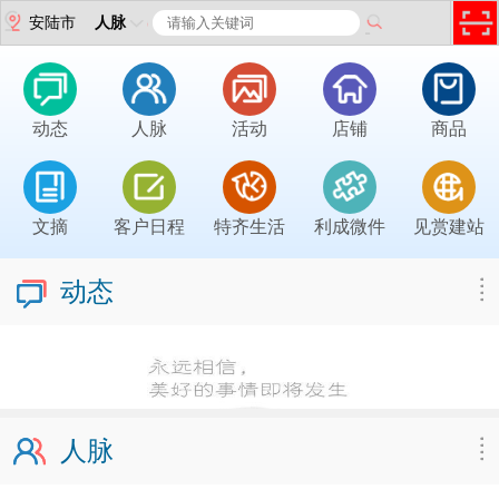
安陆市
人脉
动态
人脉
活动
店铺
商品
文摘
客户日程
特齐生活
利成微件
见赏建站
动态
人脉