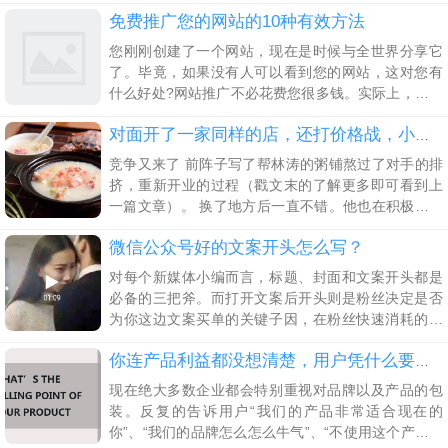
其实村长之前就关于私域流量运营的文章写了有很
免费推广您的网站的10种有效方法
多，涉及到了音乐、教育、美妆等运营案例。
您刚刚创建了一个网站，现在是时候与全世界分享它
了。毕竟，如果没有人可以看到您的网站，这对您有
什么好处?网站推广不必花费您很多钱。实际上，它还
可以完全不花一分钱 1、巩固您的网站SEO SEO搜索
引擎优化是推广网站的最有效方法之一，因为它有助
对面开了一家同样的店，还打价格战，小粥店用一招破解
竞争又来了 前阵子写了帮林涛的粥铺熬过了对手的排
挤，重新开业的过程（戳文末的了解更多即可看到上
一篇文章）。 换了地方后一直不错。他也在积极的加
会员，同时为会员提供着更好的服务。 前一阵，林涛
微信公众号好的文案开头怎么写？
又给我打电话，说离他店里不远，又开了一家粥店，
友商又开始打价格战了，。 那家店早餐有油条、包子
对每个新媒体小编而言，标题、封面和文案开头都是
和粥，中午是小菜加粥。新店开业直接5折优惠，看着
必备的三把斧。而打开文案后开头则是粉丝决定是否
也挺干净的，和他的店差不多。让表妹买了份回来，
为你这边文案买单的关键子因，在粉丝快速消耗的注
也是正经熬
意力和慢慢恢复过来的理智审视下，文案开头的作用
就无比重要了。
你连产品利益都没想清楚，用户凭什么要买单？
现在绝大多数企业都会特别重视对品牌以及产品的包
装。反复的告诉用户“我们的产品非常适合现在的
你”、“我们的品牌怎么怎么牛气”、“不使用这个产品你