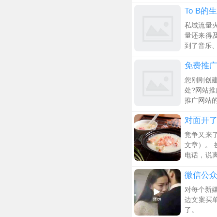
To B
私域流量火
量还来得
到了音乐
免费推广
您刚刚创
处?网站推
推广网站
对面开
竞争又来
文章）。
电话，说
小菜加粥
微信公
对每个新
边文案买
了。