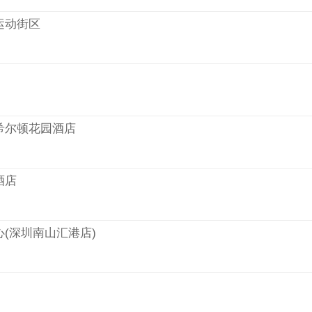
运动街区
希尔顿花园酒店
酒店
(深圳南山汇港店)