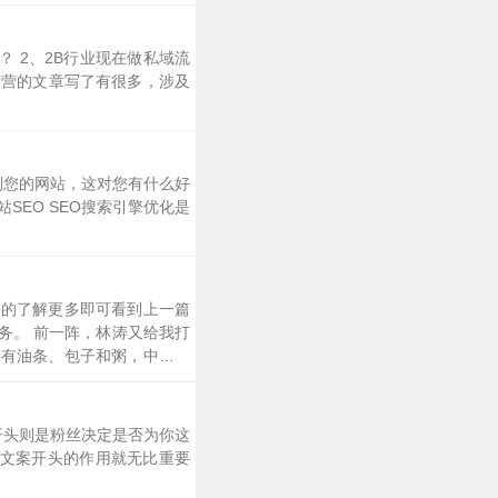
 2、2B行业现在做私域流
运营的文章写了有很多，涉及
到您的网站，这对您有什么好
SEO SEO搜索引擎优化是
末的了解更多即可看到上一篇
务。 前一阵，林涛又给我打
餐有油条、包子和粥，中午是
份回来，也是正经熬
开头则是粉丝决定是否为你这
文案开头的作用就无比重要