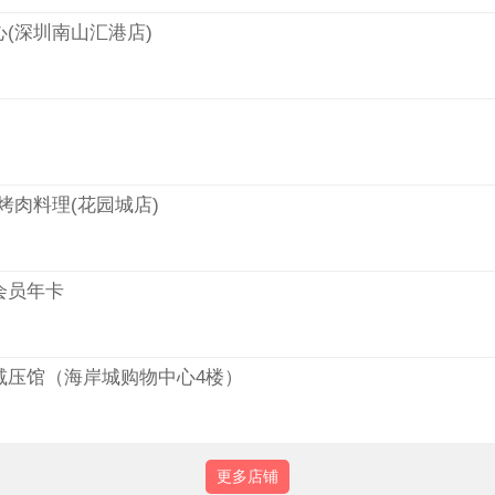
(深圳南山汇港店)
烤肉料理(花园城店)
会员年卡
减压馆（海岸城购物中心4楼）
更多店铺