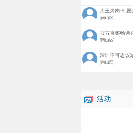
大王烤肉·韩国
[南山区]
官方直签畅选
[南山区]
深圳不可思议
[南山区]
活动