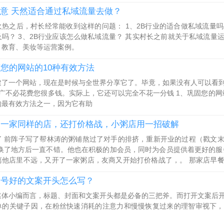
的生意 天然适合通过私域流量去做？
热之后，村长经常能收到这样的问题： 1、2B行业的适合做私域流量吗？
及吗？ 3、2B行业应该怎么做私域流量？ 其实村长之前就关于私域流量
、教育、美妆等运营案例。
您的网站的10种有效方法
建了一个网站，现在是时候与全世界分享它了。毕竟，如果没有人可以看
广不必花费您很多钱。实际上，它还可以完全不花一分钱 1、巩固您的网站
的最有效方法之一，因为它有助
了一家同样的店，还打价格战，小粥店用一招破解
了 前阵子写了帮林涛的粥铺熬过了对手的排挤，重新开业的过程（戳文
 换了地方后一直不错。他也在积极的加会员，同时为会员提供着更好的服
离他店里不远，又开了一家粥店，友商又开始打价格战了，。 那家店早
。新店开业直接5折优惠，看着也挺干净的，和他的店差不多。让表妹买了
众号好的文案开头怎么写？
媒体小编而言，标题、封面和文案开头都是必备的三把斧。而打开文案后
单的关键子因，在粉丝快速消耗的注意力和慢慢恢复过来的理智审视下，