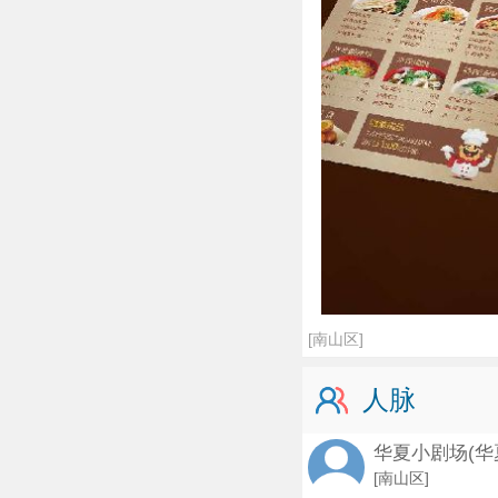
[南山区]
人脉
华夏小剧场(华
[南山区]