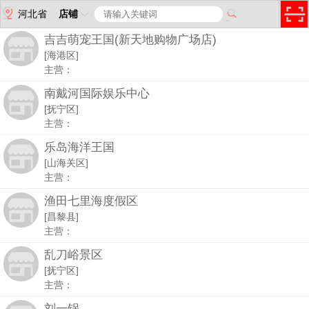
河北省
店铺
吉吉萌宠王国(新天地购物广场店)
[海港区]
主营：
南戴河国际娱乐中心
[抚宁区]
主营：
乐岛海洋王国
[山海关区]
主营：
渔田七里海度假区
[昌黎县]
主营：
乱刀峪景区
[抚宁区]
主营：
刘一锅