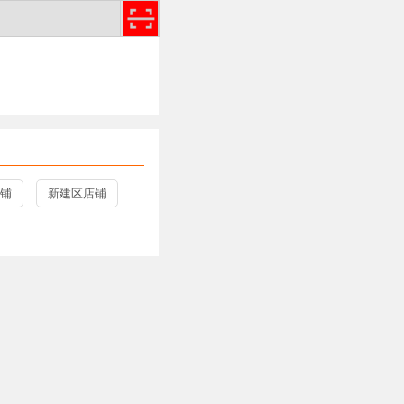
铺
新建区店铺