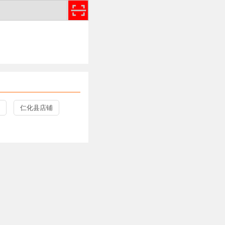
仁化县店铺