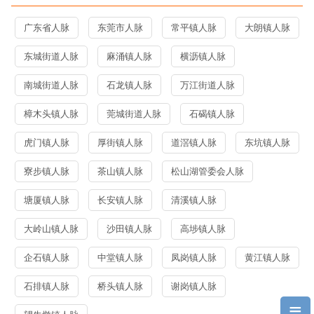
广东省人脉
东莞市人脉
常平镇人脉
大朗镇人脉
东城街道人脉
麻涌镇人脉
横沥镇人脉
南城街道人脉
石龙镇人脉
万江街道人脉
樟木头镇人脉
莞城街道人脉
石碣镇人脉
虎门镇人脉
厚街镇人脉
道滘镇人脉
东坑镇人脉
寮步镇人脉
茶山镇人脉
松山湖管委会人脉
塘厦镇人脉
长安镇人脉
清溪镇人脉
大岭山镇人脉
沙田镇人脉
高埗镇人脉
企石镇人脉
中堂镇人脉
凤岗镇人脉
黄江镇人脉
石排镇人脉
桥头镇人脉
谢岗镇人脉
≡