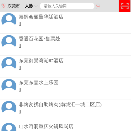
东莞市
人脉
嘉辉会丽呈华廷酒店
[]
香遇百花园·售票处
[]
东莞御景湾湖畔酒店
[]
东莞东壹水上乐园
[]
非烤勿扰自助烤肉(南城汇一城二区店)
[]
山水溶洞重庆火锅凤岗店