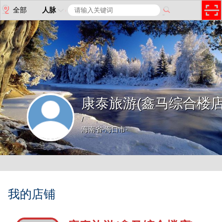
全部
人脉
康泰旅游(鑫马综合楼店
/
海南省·海口市·
我的店铺